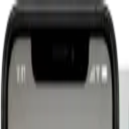
Leader
Summaries
Iniciar sesión
Mensual
Anual
Ahorra 2 meses
Lector
Tu biblioteca de conocimiento empresarial
7.5
€
/mes
90€ facturado anualmente
IVA incluido