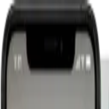
Leader
Summaries
Iniciar sesión
Mensual
Anual
Ahorra 2 meses
Lector
Tu biblioteca de conocimiento empresarial
7.5
€
/mes
90€ facturado anualmente
IVA incluido